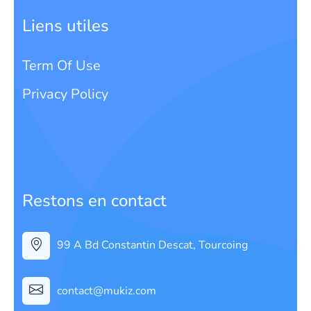
Liens utiles
Term Of Use
Privacy Policy
Restons en contact
99 A Bd Constantin Descat, Tourcoing
contact@mukiz.com