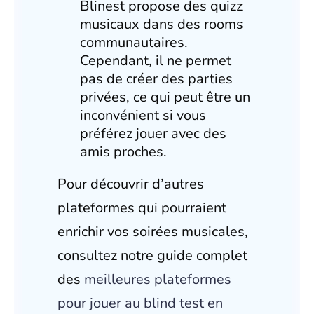
Blinest propose des quizz
musicaux dans des rooms
communautaires.
Cependant, il ne permet
pas de créer des parties
privées, ce qui peut être un
inconvénient si vous
préférez jouer avec des
amis proches.
Pour découvrir d’autres
plateformes qui pourraient
enrichir vos soirées musicales,
consultez notre guide complet
des
meilleures plateformes
pour jouer au blind test en