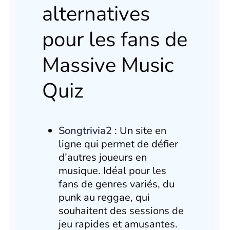
alternatives
pour les fans de
Massive Music
Quiz
Songtrivia2
: Un site en
ligne qui permet de défier
d’autres joueurs en
musique. Idéal pour les
fans de genres variés, du
punk au reggae, qui
souhaitent des sessions de
jeu rapides et amusantes.