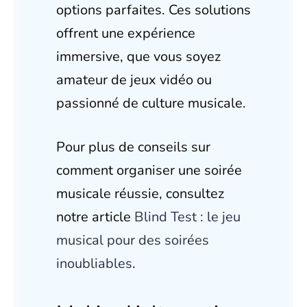
options parfaites. Ces solutions
offrent une expérience
immersive, que vous soyez
amateur de jeux vidéo ou
passionné de culture musicale.
Pour plus de conseils sur
comment organiser une soirée
musicale réussie, consultez
notre article
Blind Test : le jeu
musical pour des soirées
inoubliables
.