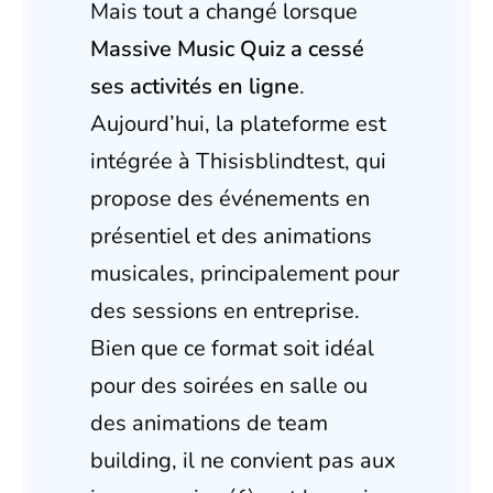
Mais tout a changé lorsque
Massive Music Quiz a cessé
ses activités en ligne
.
Aujourd’hui, la plateforme est
intégrée à Thisisblindtest, qui
propose des événements en
présentiel et des animations
musicales, principalement pour
des sessions en entreprise.
Bien que ce format soit idéal
pour des soirées en salle ou
des animations de team
building, il ne convient pas aux