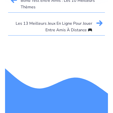
Blind Test Entre Amis : Les 10 Meilleurs
Thèmes
Les 13 Meilleurs Jeux En Ligne Pour Jouer
Entre Amis À Distance