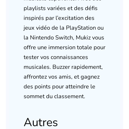
playlists variées et des défis
inspirés par l’excitation des
jeux vidéo de la PlayStation ou
la Nintendo Switch, Mukiz vous
offre une immersion totale pour
tester vos connaissances
musicales. Buzzer rapidement,
affrontez vos amis, et gagnez
des points pour atteindre le
sommet du classement.
Autres