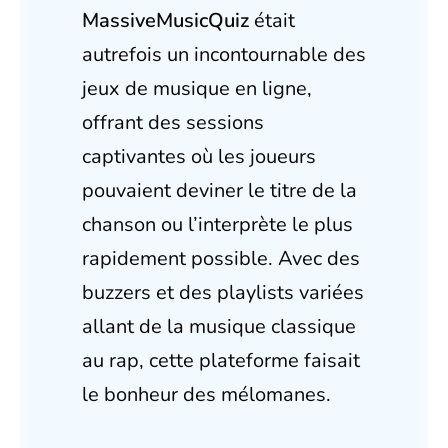
MassiveMusicQuiz
était
autrefois un incontournable des
jeux de musique en ligne,
offrant des sessions
captivantes où les joueurs
pouvaient deviner le titre de la
chanson ou l’interprète le plus
rapidement possible. Avec des
buzzers et des playlists variées
allant de la musique classique
au rap, cette plateforme faisait
le bonheur des mélomanes.